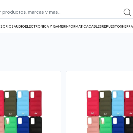
SORIOS
AUDIO
ELECTRONICA Y GAMER
INFORMATICA
CABLES
REPUESTOS
HERRA