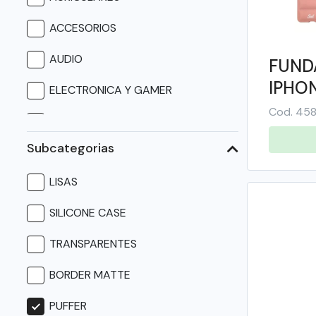
ACCESORIOS
AUDIO
FUND
IPHON
ELECTRONICA Y GAMER
Cod. 45
INFORMATICA
Subcategorias
CABLES
LISAS
REPUESTOS
SILICONE CASE
HERRAMIENTAS
TRANSPARENTES
BICICLETAS
BORDER MATTE
ARTICULOS PARA EL HOGAR
PUFFER