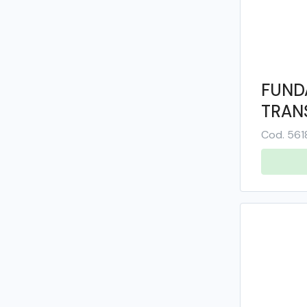
FILP COVER
FUND
TRAN
COLO
Cod. 561
15PRO