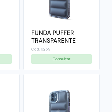
FUNDA PUFFER
TRANSPARENTE
COLOR IPHONE 16 -
Cod. 6259
UL
SOUL
Consultar