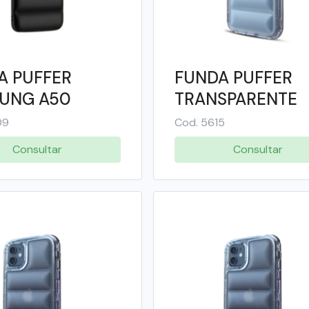
A PUFFER
FUNDA PUFFER
UNG A50
TRANSPARENTE
COLOR IPHONE 11
09
Cod. 5615
SOUL
Consultar
Consultar