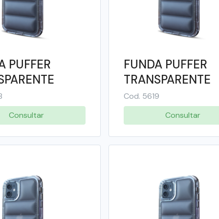
A PUFFER
FUNDA PUFFER
SPARENTE
TRANSPARENTE
R IPHONE
COLOR IPHONE
8
Cod. 5619
 - SOUL
15PROMAX - SO
Consultar
Consultar