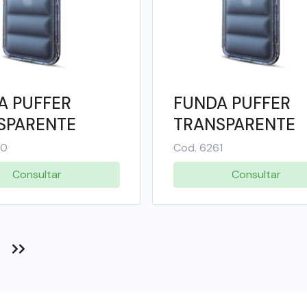
A PUFFER
FUNDA PUFFER
SPARENTE
TRANSPARENTE
R IPHONE 16
COLOR IPHONE 1
60
Cod. 6261
- SOUL
PRO MAX - SOUL
Consultar
Consultar