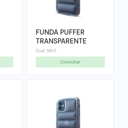
FUNDA PUFFER
TRANSPARENTE
 -
COLOR IPHONE 15 -
Cod. 5617
SOUL
Consultar