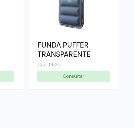
FUNDA PUFFER
TRANSPARENTE
6
COLOR SAMSUNG
Cod. 5620
A05 - SOUL
Consultar